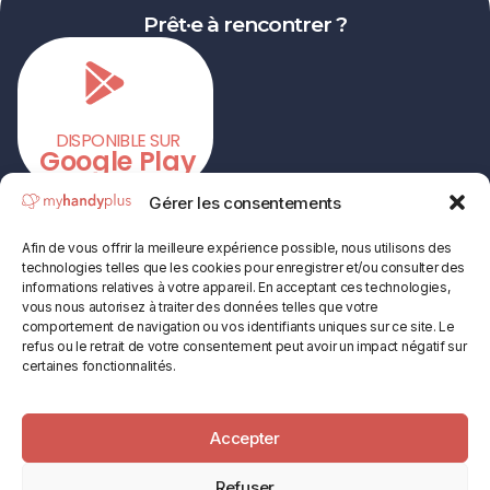
Prêt·e à rencontrer ?
DISPONIBLE SUR
Google Play
Gérer les consentements
Rejoignez nos
16’000 membres
dès aujourd’hui.
Afin de vous offrir la meilleure expérience possible, nous utilisons des
technologies telles que les cookies pour enregistrer et/ou consulter des
informations relatives à votre appareil. En acceptant ces technologies,
vous nous autorisez à traiter des données telles que votre
comportement de navigation ou vos identifiants uniques sur ce site. Le
refus ou le retrait de votre consentement peut avoir un impact négatif sur
certaines fonctionnalités.
L’app
Qui sommes-nous ?
Accessibilité et sécurité
Actus
Accepter
Refuser